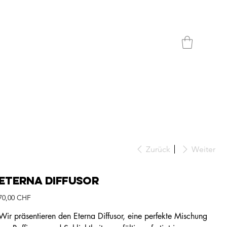
Zurück
Weiter
Eterna Diffusor
Preis
70,00 CHF
Wir präsentieren den Eterna Diffusor, eine perfekte Mischung