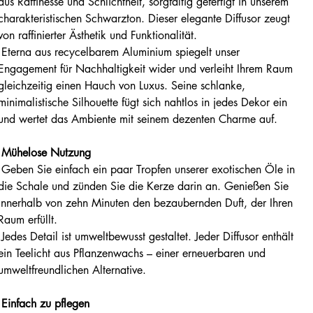
aus Raffinesse und Schlichtheit, sorgfältig gefertigt in unserem
charakteristischen Schwarzton. Dieser elegante Diffusor zeugt
von raffinierter Ästhetik und Funktionalität.
Eterna aus recycelbarem Aluminium spiegelt unser
Engagement für Nachhaltigkeit wider und verleiht Ihrem Raum
gleichzeitig einen Hauch von Luxus. Seine schlanke,
minimalistische Silhouette fügt sich nahtlos in jedes Dekor ein
und wertet das Ambiente mit seinem dezenten Charme auf.
Mühelose Nutzung
Geben Sie einfach ein paar Tropfen unserer exotischen Öle in
die Schale und zünden Sie die Kerze darin an. Genießen Sie
innerhalb von zehn Minuten den bezaubernden Duft, der Ihren
Raum erfüllt.
Jedes Detail ist umweltbewusst gestaltet. Jeder Diffusor enthält
ein Teelicht aus Pflanzenwachs – einer erneuerbaren und
umweltfreundlichen Alternative.
Einfach zu pflegen