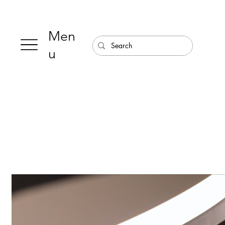
Men
u