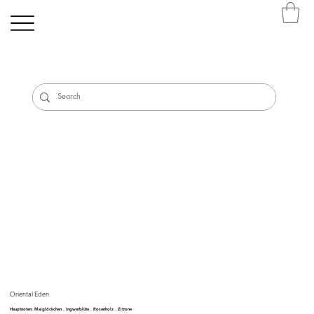
Oriental Eden
Hauptnoten: Maiglöckchen . Ingwerblüte . Rosenholz . Zitrone