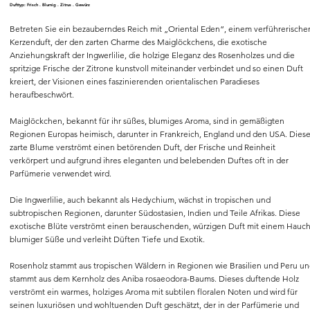
Dufttyp: Frisch . Blumig . Zitrus . Gewürz
Betreten Sie ein bezauberndes Reich mit „Oriental Eden“, einem verführerische
Kerzenduft, der den zarten Charme des Maiglöckchens, die exotische
Anziehungskraft der Ingwerlilie, die holzige Eleganz des Rosenholzes und die
spritzige Frische der Zitrone kunstvoll miteinander verbindet und so einen Duft
kreiert, der Visionen eines faszinierenden orientalischen Paradieses
heraufbeschwört.
Maiglöckchen, bekannt für ihr süßes, blumiges Aroma, sind in gemäßigten
Regionen Europas heimisch, darunter in Frankreich, England und den USA. Dies
zarte Blume verströmt einen betörenden Duft, der Frische und Reinheit
verkörpert und aufgrund ihres eleganten und belebenden Duftes oft in der
Parfümerie verwendet wird.
Die Ingwerlilie, auch bekannt als Hedychium, wächst in tropischen und
subtropischen Regionen, darunter Südostasien, Indien und Teile Afrikas. Diese
exotische Blüte verströmt einen berauschenden, würzigen Duft mit einem Hauc
blumiger Süße und verleiht Düften Tiefe und Exotik.
Rosenholz stammt aus tropischen Wäldern in Regionen wie Brasilien und Peru un
stammt aus dem Kernholz des Aniba rosaeodora-Baums. Dieses duftende Holz
verströmt ein warmes, holziges Aroma mit subtilen floralen Noten und wird für
seinen luxuriösen und wohltuenden Duft geschätzt, der in der Parfümerie und