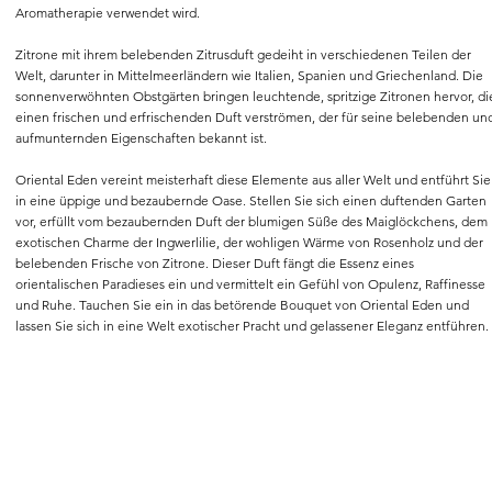
Aromatherapie verwendet wird.
Zitrone mit ihrem belebenden Zitrusduft gedeiht in verschiedenen Teilen der
Welt, darunter in Mittelmeerländern wie Italien, Spanien und Griechenland. Die
sonnenverwöhnten Obstgärten bringen leuchtende, spritzige Zitronen hervor, di
einen frischen und erfrischenden Duft verströmen, der für seine belebenden un
aufmunternden Eigenschaften bekannt ist.
Oriental Eden vereint meisterhaft diese Elemente aus aller Welt und entführt Sie
in eine üppige und bezaubernde Oase. Stellen Sie sich einen duftenden Garten
vor, erfüllt vom bezaubernden Duft der blumigen Süße des Maiglöckchens, dem
exotischen Charme der Ingwerlilie, der wohligen Wärme von Rosenholz und der
belebenden Frische von Zitrone. Dieser Duft fängt die Essenz eines
orientalischen Paradieses ein und vermittelt ein Gefühl von Opulenz, Raffinesse
und Ruhe. Tauchen Sie ein in das betörende Bouquet von Oriental Eden und
lassen Sie sich in eine Welt exotischer Pracht und gelassener Eleganz entführen.