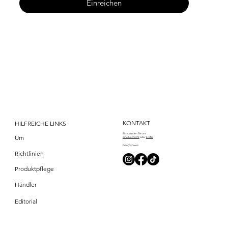
Einreichen
KONTAKT
HILFREICHE LINKS
Bitte senden Sie
uns
Um
eine Nachricht
oder
E-Mail
Genf, Schweiz
Richtlinien
Produktpflege
Händler
Editorial