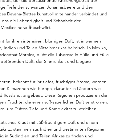
enduft, der die berauschende Anziehungskraft der
tige Tiefe der schwarzen Johannisbeere und den
es Davana-Blattes kunstvoll miteinander verbindet und
t, das die Lebendigkeit und Schönheit der
 Mexikos heraufbeschwört.
t für ihren intensiven, blumigen Duft, ist in warmen
 Indien und Teilen Mittelamerikas heimisch. In Mexiko,
desstaat Morelos, blüht die Tuberose in Hülle und Fülle
 betörenden Duft, der Sinnlichkeit und Eleganz
ren, bekannt für ihr tiefes, fruchtiges Aroma, werden
ren Klimazonen wie Europa, darunter in Ländern wie
nd Russland, angebaut. Diese Regionen produzieren die
en Früchte, die einen süß-säuerlichen Duft verströmen,
rd, um Düften Tiefe und Komplexität zu verleihen.
xotisches Kraut mit süß-fruchtigem Duft und einem
akritz, stammen aus Indien und bestimmten Regionen
fig in Südindien und Teilen Afrikas zu finden und