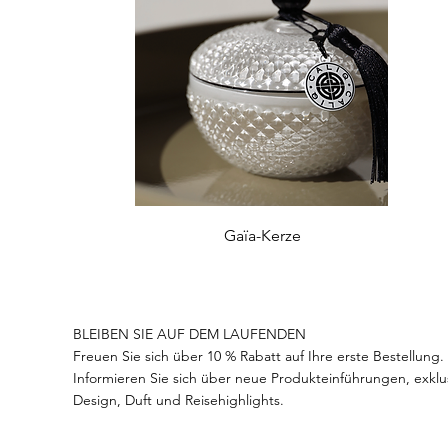
Schnellansicht
Gaïa-Kerze
KOSTENLOSER VERSAND FÜR ALLE SCHWEIZER BESTELLUNGEN ÜBER CHF
BLEIBEN SIE AUF DEM LAUFENDEN
Freuen Sie sich über 10 % Rabatt auf Ihre erste Bestellung.
Informieren Sie sich über neue Produkteinführungen, exkl
Design, Duft und Reisehighlights.