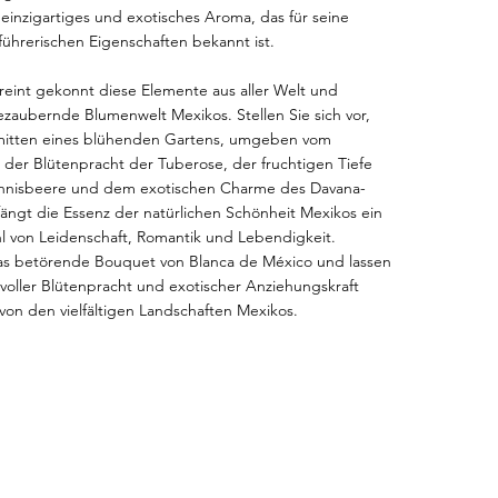
 einzigartiges und exotisches Aroma, das für seine
ührerischen Eigenschaften bekannt ist.
reint gekonnt diese Elemente aus aller Welt und
bezaubernde Blumenwelt Mexikos. Stellen Sie sich vor,
nmitten eines blühenden Gartens, umgeben vom
der Blütenpracht der Tuberose, der fruchtigen Tiefe
nnisbeere und dem exotischen Charme des Davana-
 fängt die Essenz der natürlichen Schönheit Mexikos ein
l von Leidenschaft, Romantik und Lebendigkeit.
das betörende Bouquet von Blanca de México und lassen
t voller Blütenpracht und exotischer Anziehungskraft
t von den vielfältigen Landschaften Mexikos.