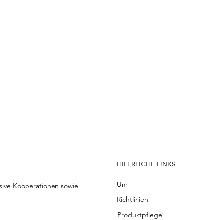
 100   |   WIR VERSENDEN WELTWEIT
HILFREICHE LINKS
Um
usive Kooperationen sowie
Richtlinien
Produktpflege