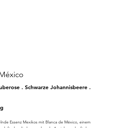
 México
uberose . Schwarze Johannisbeere .
ig
selnde Essenz Mexikos mit Blanca de México, einem