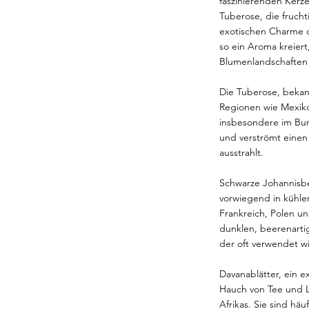
faszinierenden Kerz
Tuberose, die fruch
exotischen Charme d
so ein Aroma kreier
Blumenlandschaften
Die Tuberose, bekann
Regionen wie Mexiko,
insbesondere im Bun
und verströmt einen
ausstrahlt.
Schwarze Johannisbee
vorwiegend in kühle
Frankreich, Polen u
dunklen, beerenartig
der oft verwendet wi
Davanablätter, ein e
Hauch von Tee und L
Afrikas. Sie sind häu