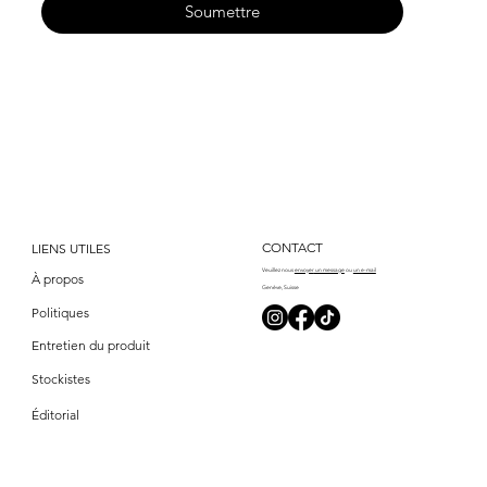
Soumettre
CONTACT
LIENS UTILES
Veuillez
nous
envoyer
un message
ou
un e-mail
À propos
Genève, Suisse
Politiques
Entretien du produit
Stockistes
Éditorial