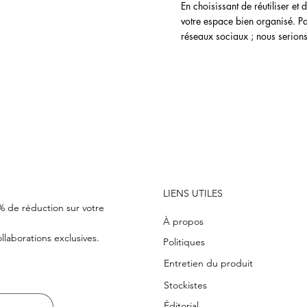
En choisissant de réutiliser et
votre espace bien organisé. Par
réseaux sociaux ; nous serions 
CHF 100   |   NOUS LIVRONS DANS LE MONDE ENTIER
LIENS UTILES
0% de réduction sur votre
À propos
laborations exclusives.
Politiques
Entretien du produit
Stockistes
Éditorial