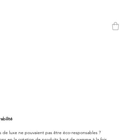
abilité
les de luxe ne pouvaient pas être éco-responsables ?
ns en la création de produits haut de gamme à la fois