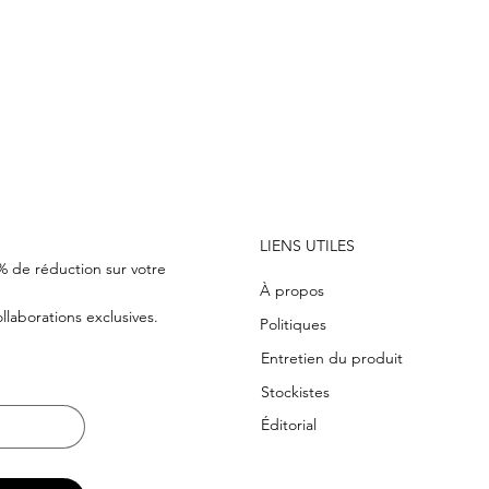
CHF 100   |   NOUS LIVRONS DANS LE MONDE ENTIER
LIENS UTILES
0% de réduction sur votre
À propos
laborations exclusives.
Politiques
Entretien du produit
Stockistes
Éditorial