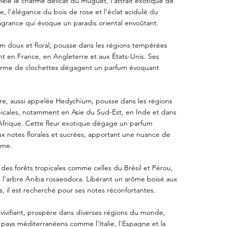
êle le charme délicat du muguet, l'attrait exotique de
e, l'élégance du bois de rose et l’éclat acidulé du
ragrance qui évoque un paradis oriental envoûtant.
m doux et floral, pousse dans les régions tempérées
 en France, en Angleterre et aux États-Unis. Ses
 forme de clochettes dégagent un parfum évoquant
re, aussi appelée Hedychium, pousse dans les régions
picales, notamment en Asie du Sud-Est, en Inde et dans
'Afrique. Cette fleur exotique dégage un parfum
ux notes florales et sucrées, apportant une nuance de
sme.
u des forêts tropicales comme celles du Brésil et Pérou,
 l'arbre Aniba rosaeodora. Libérant un arôme boisé aux
es, il est recherché pour ses notes réconfortantes.
 vivifiant, prospère dans diverses régions du monde,
pays méditerranéens comme l'Italie, l'Espagne et la