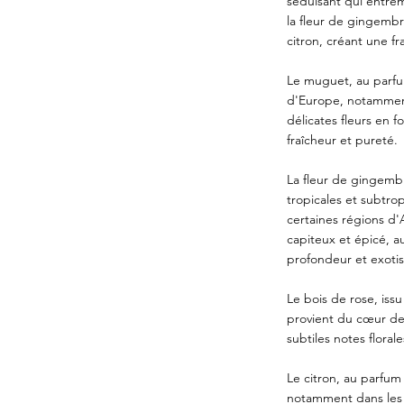
séduisant qui entrem
la fleur de gingembr
citron, créant une f
Le muguet, au parfu
d'Europe, notamment
délicates fleurs en
fraîcheur et pureté.
La fleur de gingemb
tropicales et subtro
certaines régions d
capiteux et épicé, a
profondeur et exoti
Le bois de rose, iss
provient du cœur de
subtiles notes floral
Le citron, au parfum
notamment dans les 