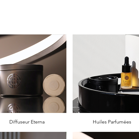
Aperçu rapide
Aperçu rapide
Diffuseur Eterna
Huiles Parfumées