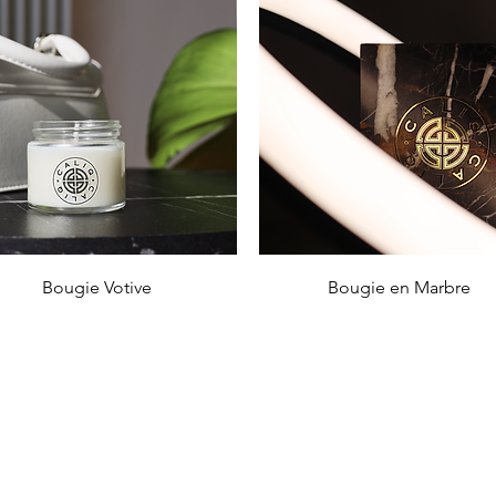
Aperçu rapide
Aperçu rapide
Bougie Votive
Bougie en Marbre